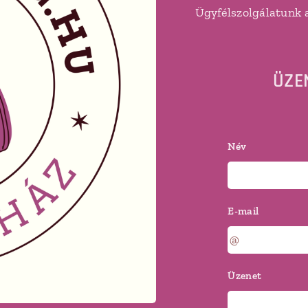
Ügyfélszolgálatunk 
ÜZE
Név
E-mail
Üzenet