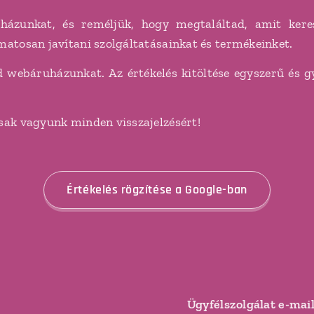
zunkat, és reméljük, hogy megtaláltad, amit kerest
matosan javítani szolgáltatásainkat és termékeinket.
d webáruházunkat. Az értékelés kitöltése egyszerű és
ásak vagyunk minden visszajelzésért!
Értékelés rögzítése a Google-ban
Ügyfélszolgálat e-mai