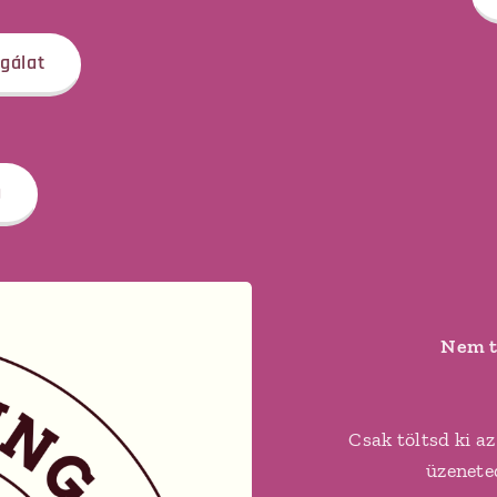
gálat
a
Nem t
Csak töltsd ki az
üzenete