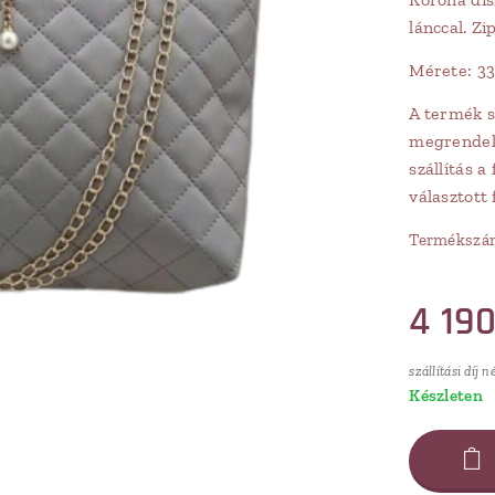
lánccal. Zi
Mérete: 3
A termék sz
megrendelé
szállítás a
választott
Termékszá
4 19
szállítási díj n
Készleten