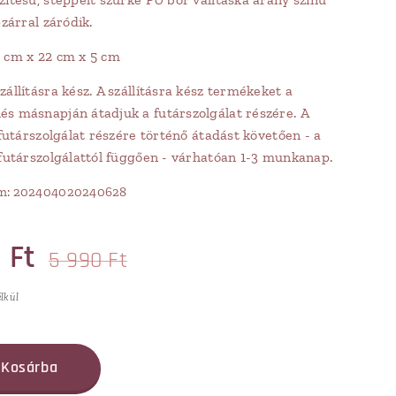
pzárral záródik.
3 cm x 22 cm x 5 cm
állításra kész. A szállításra kész termékeket a
s másnapján átadjuk a futárszolgálat részére. A
 futárszolgálat részére történő átadást követően - a
 futárszolgálattól függően - várhatóan 1-3 munkanap.
m: 202404020240628
0
Ft
5 990
Ft
élkül
Kosárba