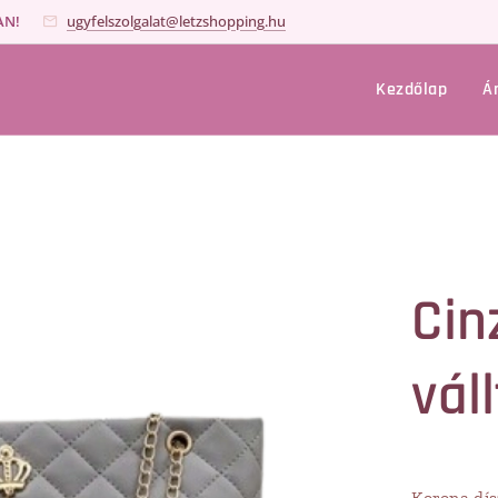
AN!
ugyfelszolgalat@letzshopping.hu
Kezdőlap
Á
Cin
vál
Korona dís