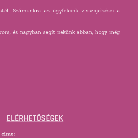
él. Számunkra az ügyfeleink visszajelzései a
 gyors, és nagyban segít nekünk abban, hogy még
ELÉRHETŐSÉGEK
l címe: