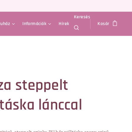
Keresés
ruház
Információk
Hírek
Kosár
za steppelt
ltáska lánccal
zítésű, steppelt szürke PU bőr válltáska arany színű