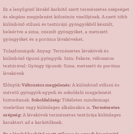
Ez a lenyűgöző lávakő karkötő szett természetes szépséget
és elegáns megjelenést kölcsönöz viselőjének. A szett több
különböző stílusú és textúrájú gyöngyökből készült,
beleértve a sima, csiszolt gyöngyöket, a metszett
gyöngyöket és a porózus lávaköveket.
Tulajdonságok: Anyag: Természetes lávakövek és
különböző típusú gyöngyök; Szín: Fekete, változatos
textúrával; Gyöngy típusok: Sima, metszett és porózus
lávakövek
Előnyök:
Változatos megjelenés:
A különböző stílusú és
méretű gyöngyök egyedi és sokoldalú megjelenést
biztosítanak.
Sokoldalúság:
Tökéletes mindennapi
viselethez vagy különleges alkalmakra is.
Természetes
szépség:
A lávakövek természetes textúrája különleges
karaktert ad a karkötőknek.
Ez a lávakő karkötő szett stílusos és egyedi kiegészítő