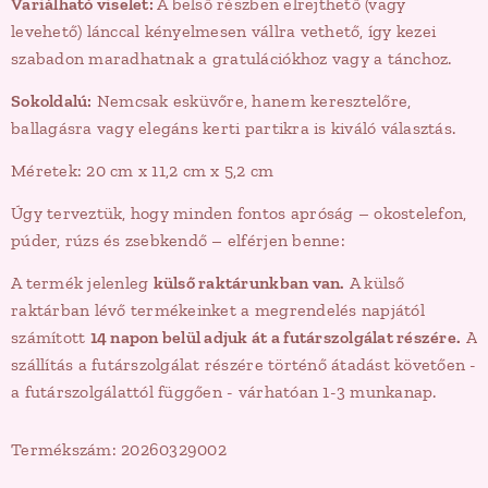
Variálható viselet:
A belső részben elrejthető (vagy
levehető) lánccal kényelmesen vállra vethető, így kezei
szabadon maradhatnak a gratulációkhoz vagy a tánchoz.
Sokoldalú:
Nemcsak esküvőre, hanem keresztelőre,
ballagásra vagy elegáns kerti partikra is kiváló választás.
Méretek: 20 cm x 11,2 cm x 5,2 cm
Úgy terveztük, hogy minden fontos apróság – okostelefon,
púder, rúzs és zsebkendő – elférjen benne:
A termék jelenleg
külső raktárunkban van.
A külső
raktárban lévő termékeinket a megrendelés napjától
számított
14 napon belül adjuk át a futárszolgálat részére.
A
szállítás a futárszolgálat részére történő átadást követően -
a futárszolgálattól függően - várhatóan 1-3 munkanap.
Termékszám: 20260329002