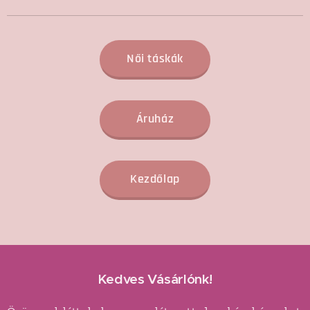
Női táskák
Áruház
Kezdőlap
Kedves Vásárlónk!