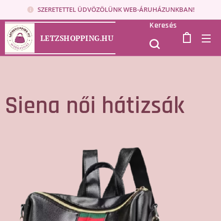
SZERETETTEL ÜDVÖZÖLÜNK WEB-ÁRUHÁZUNKBAN!
Keresés
LETZSHOPPING.HU
Siena női hátizsák