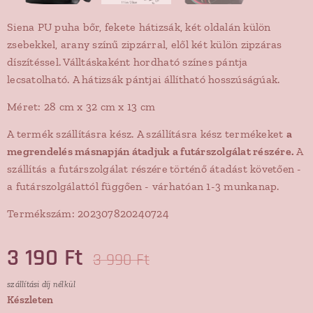
Siena PU puha bőr, fekete hátizsák, két oldalán külön
zsebekkel, arany színű zipzárral, elől két külön zipzáras
díszítéssel. Válltáskaként hordható színes pántja
lecsatolható. A hátizsák pántjai állítható hosszúságúak.
Méret: 28 cm x 32 cm x 13 cm
A termék szállításra kész. A szállításra kész termékeket
a
megrendelés másnapján átadjuk a futárszolgálat részére.
A
szállítás a futárszolgálat részére történő átadást követően -
a futárszolgálattól függően - várhatóan 1-3 munkanap.
Termékszám: 202307820240724
3 190
Ft
3 990
Ft
szállítási díj nélkül
Készleten