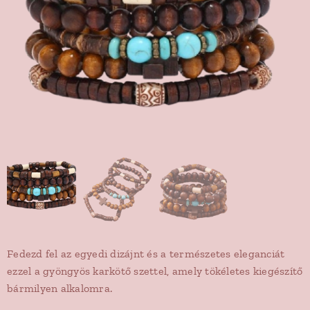
Fedezd fel az egyedi dizájnt és a természetes eleganciát
ezzel a gyöngyös karkötő szettel, amely tökéletes kiegészítő
bármilyen alkalomra.