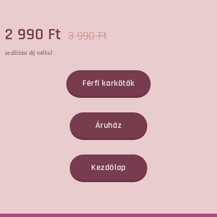
2 990
Ft
3 990
Ft
szállítási díj nélkül
Férfi karkötők
Áruház
Kezdőlap