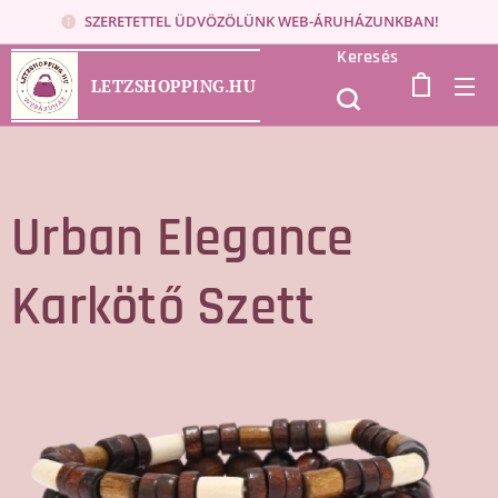
SZERETETTEL ÜDVÖZÖLÜNK WEB-ÁRUHÁZUNKBAN!
Keresés
LETZSHOPPING.HU
Urban Elegance
Karkötő Szett